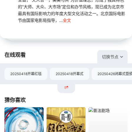
的“大师、大众、大市场”定位和办节风格，现已成为北京市
最具有国际影响力的年度大型文化活动之一。北京国际电影
节由国家电影局指导，...
全文
在线观看
切换节点
20250418开幕红毯
20250418开幕式
20250426闭幕式暨
猜你喜欢