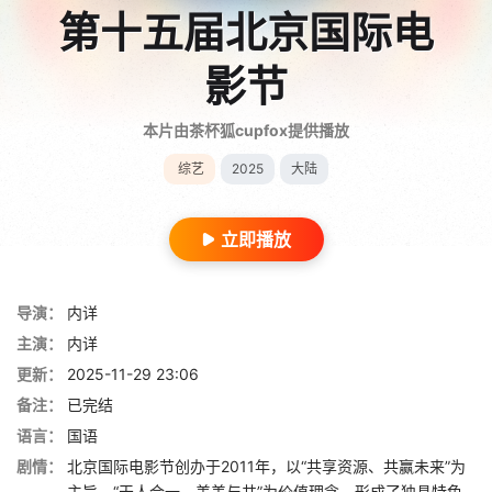
第十五届北京国际电
影节
本片由茶杯狐cupfox提供播放
综艺
2025
大陆
立即播放
导演：
内详
主演：
内详
更新：
2025-11-29 23:06
备注：
已完结
语言：
国语
剧情：
北京国际电影节创办于2011年，以“共享资源、共赢未来”为
主旨，“天人合一，美美与共”为价值理念，形成了独具特色