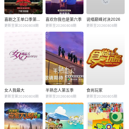
喜剧之王单口季第三季
喜欢你我也是第六季
说唱巅峰对决2026
更新至第20260808期
更新至20260808期
更新至20260808期
女人我最大
半熟恋人第五季
食尚玩家
更新至第20260806期
更新至20260806期
更新至20260805期