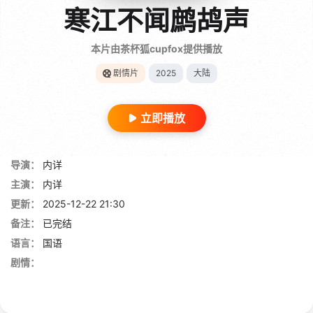
寒江不闻鹧鸪声
本片由茶杯狐cupfox提供播放
剧情片
2025
大陆
立即播放
导演：
内详
主演：
内详
更新：
2025-12-22 21:30
备注：
已完结
语言：
国语
剧情：