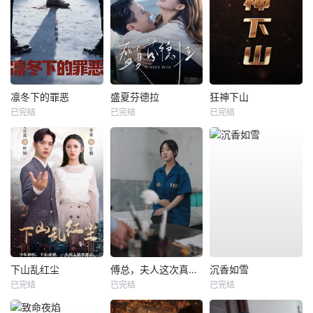
凛冬下的罪恶
盛夏芬德拉
狂神下山
已完结
已完结
已完结
下山乱红尘
傅总，夫人这次真的死了
沉香如雪
已完结
已完结
已完结