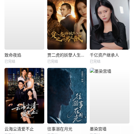
致命夜焰
贾二虎的妖孽人生之皓男出狱
千亿资产继承人
已完结
已完结
已完结
云海尘清爱不止
往事溺在月光
墨染宫墙