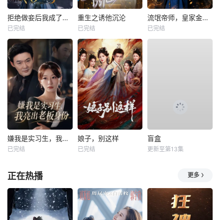
拒绝做妾后我成了太子侧妃
重生之诱他沉沦
流氓帝师，皇家金牌县令
已完结
已完结
已完结
嫌我是实习生，我亮出老板身份
娘子，别这样
盲盒
已完结
已完结
更新至第13集
正在热播
更多