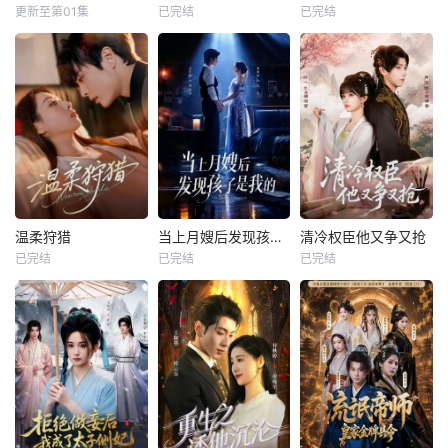
更新至第01集
已完结
已完结
温柔狩猎
当上月嫂后发现孩子是我的
清冷权臣他又争又抢
已完结
已完结
已完结