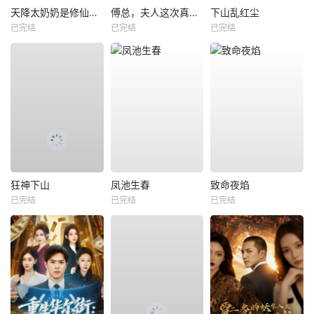
天降太奶奶是修仙老祖
傅总，夫人这次真的死了
下山乱红尘
已完结
已完结
已完结
狂神下山
凤池生春
致命夜焰
已完结
已完结
已完结