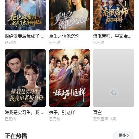
拒绝做妾后我成了太子侧妃
重生之诱他沉沦
流氓帝师，皇家金牌县令
已完结
已完结
已完结
嫌我是实习生，我亮出老板身份
娘子，别这样
盲盒
已完结
已完结
更新至第13集
正在热播
更多