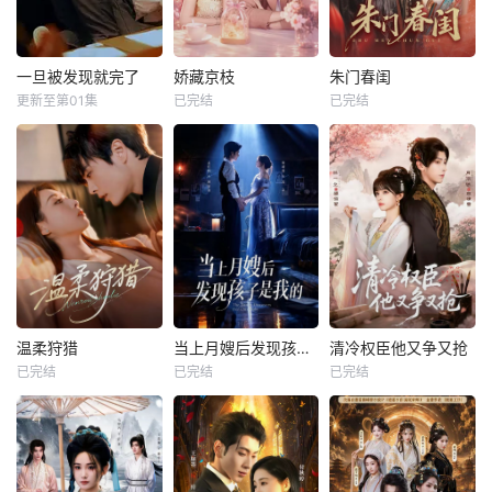
一旦被发现就完了
娇藏京枝
朱门春闺
更新至第01集
已完结
已完结
温柔狩猎
当上月嫂后发现孩子是我的
清冷权臣他又争又抢
已完结
已完结
已完结