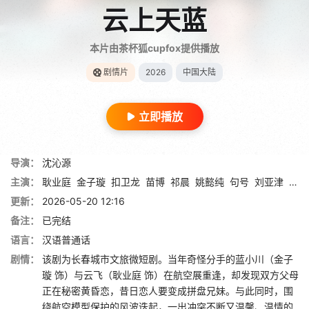
云上天蓝
本片由茶杯狐cupfox提供播放
剧情片
2026
中国大陆
立即播放
导演：
沈沁源
主演：
耿业庭
金子璇
扣卫龙
苗博
祁晨
姚懿纯
句号
刘亚津
姚尧
更新：
2026-05-20 12:16
备注：
已完结
语言：
汉语普通话
剧情：
该剧为长春城市文旅微短剧。当年奇怪分手的蓝小川（金子
璇 饰）与云飞（耿业庭 饰）在航空展重逢，却发现双方父母
正在秘密黄昏恋，昔日恋人要变成拼盘兄妹。与此同时，围
绕航空模型保护的风波迭起，一出冲突不断又温馨、温情的