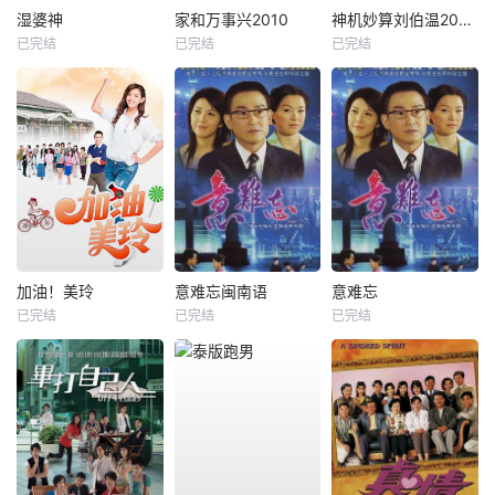
湿婆神
家和万事兴2010
神机妙算刘伯温2006
已完结
已完结
已完结
加油！美玲
意难忘闽南语
意难忘
已完结
已完结
已完结