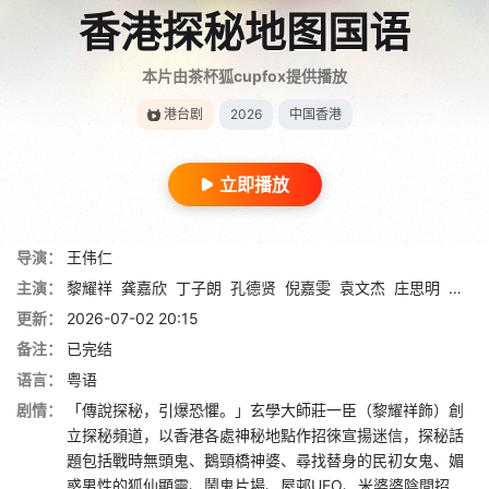
香港探秘地图国语
本片由茶杯狐cupfox提供播放
港台剧
2026
中国香港
立即播放
导演：
王伟仁
主演：
黎耀祥
龚嘉欣
丁子朗
孔德贤
倪嘉雯
袁文杰
庄思明
蔡国
更新：
2026-07-02 20:15
备注：
已完结
语言：
粤语
剧情：
「傳說探秘，引爆恐懼。」玄學大師莊一臣（黎耀祥飾）創
立探秘頻道，以香港各處神秘地點作招徠宣揚迷信，探秘話
題包括戰時無頭鬼、鵝頸橋神婆、尋找替身的民初女鬼、媚
惑男性的狐仙顯靈、鬧鬼片場、屋邨UFO、米婆婆陰間招