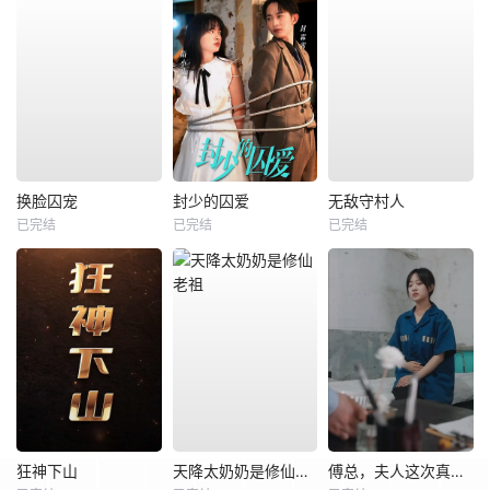
换脸囚宠
封少的囚爱
无敌守村人
已完结
已完结
已完结
狂神下山
天降太奶奶是修仙老祖
傅总，夫人这次真的死了