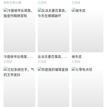
更新至第08集
已完结
已完结
冷面侯爷反萌差，独宠作精继室啦
反派夫妻百事哀，今天在哪搞破坏
候冬症
已完结
已完结
已完结