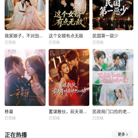
我家娘子，不对劲第四季
这个女婿有点无敌
民国第一惡少
已完结
已完结
已完结
移巢
蓄谋散伙，前夫哥对我怦然心动
民政局门口捡的老公身份藏不住了
已完结
已完结
已完结
正在热播
更多