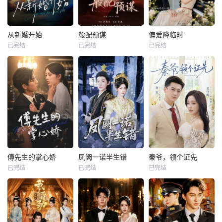
从新婚开始
般配预谋
偏爱降临时
已完结
已完结
已完结
傅先生的掌心娇
凤阙一诺半生错
秦爷，领个证先
已完结
已完结
已完结