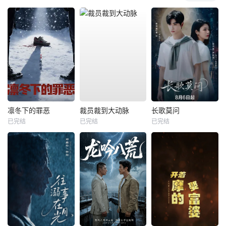
凛冬下的罪恶
裁员裁到大动脉
长歌莫问
已完结
已完结
已完结