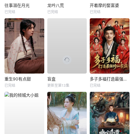
往事溺在月光
龙吟八荒
开着摩的娶富婆
已完结
已完结
已完结
重生90有点甜
盲盒
多子多福打造最强修仙家族
已完结
更新至第13集
已完结