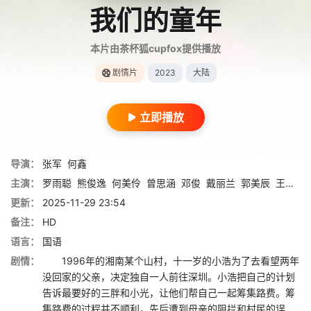
我们的童年
本片由茶杯狐cupfox提供播放
剧情片
2023
大陆
立即播放
导演：
张军
何鑫
主演：
罗雨聪
熊俊逸
何美伶
曾思涵
邓俊
戴丽兰
郭美辰
王雅俊
更新：
2025-11-29 23:54
备注：
HD
语言：
国语
剧情：
1996年的湘南某个山村，十一岁的小浩为了去看望两年
没回家的父亲，决定独自一人前往深圳。小浩把自己的计划
告诉最要好的三胖和小光，让他们帮自己一起筹集路费。筹
集路费的过程并不顺利，先后遭到母亲的阻拦和村民的误