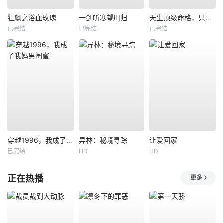
狂飙之浴血玫瑰
一剑听寒望川归
天生顶级命格，只想安稳度日
已完结
已完结
已完结
穿越1996，我成了我妈男闺蜜
异林：秘境寻踪
让爱回家
已完结
HD
HD
正在热播
更多