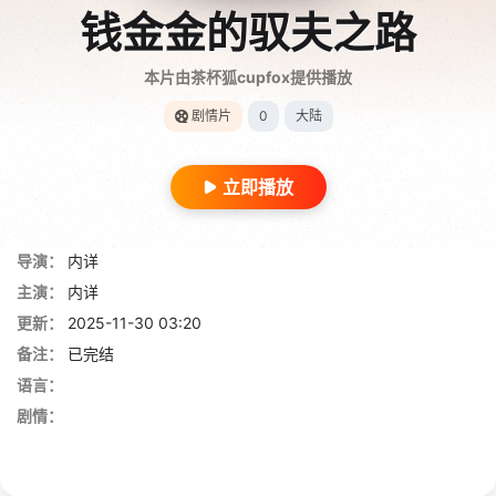
钱金金的驭夫之路
本片由茶杯狐cupfox提供播放
剧情片
0
大陆
立即播放
导演：
内详
主演：
内详
更新：
2025-11-30 03:20
备注：
已完结
语言：
剧情：