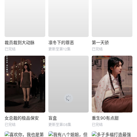
裁员裁到大动脉
凛冬下的罪恶
第一天骄
已完结
更新至第12集
已完结
女总裁的极品保安
盲盒
重生90有点甜
已完结
更新至第08集
已完结