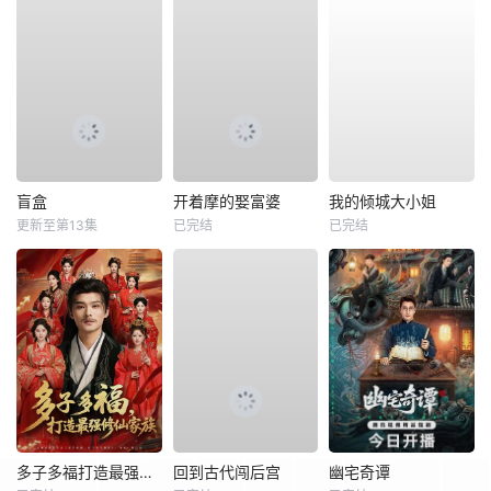
盲盒
开着摩的娶富婆
我的倾城大小姐
更新至第13集
已完结
已完结
多子多福打造最强修仙家族
回到古代闯后宫
幽宅奇谭