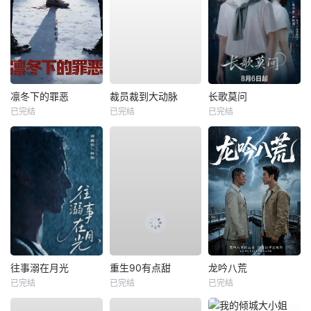
凛冬下的罪恶
裁员裁到大动脉
长歌莫问
已完结
已完结
已完结
往事溺在月光
重生90有点甜
龙吟八荒
已完结
已完结
已完结