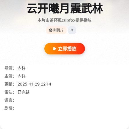
云开曦月震武林
本片由茶杯狐cupfox提供播放
剧情片
0
立即播放
导演：
内详
主演：
内详
更新：
2025-11-29 22:14
备注：
已完结
语言：
剧情：