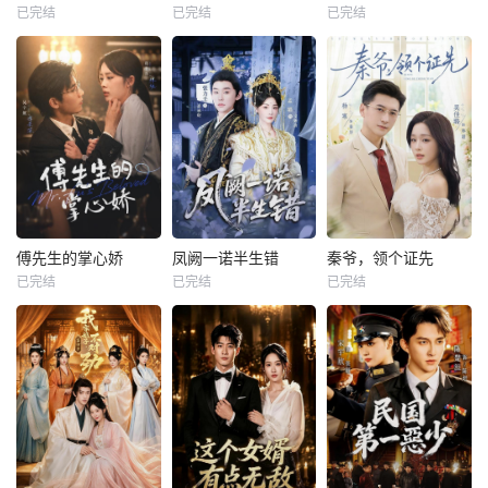
已完结
已完结
已完结
傅先生的掌心娇
凤阙一诺半生错
秦爷，领个证先
已完结
已完结
已完结