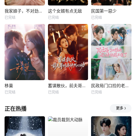
我家娘子，不对劲第四季
这个女婿有点无敌
民国第一惡少
已完结
已完结
已完结
移巢
蓄谋散伙，前夫哥对我怦然心动
民政局门口捡的老公身份藏不住了
已完结
已完结
已完结
正在热播
更多