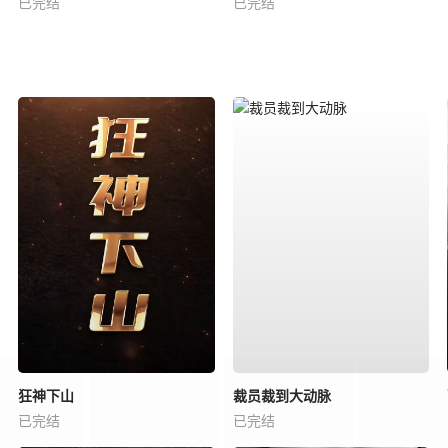
已完结
已完结
狂神下山
裁员裁到大动脉
已完结
已完结