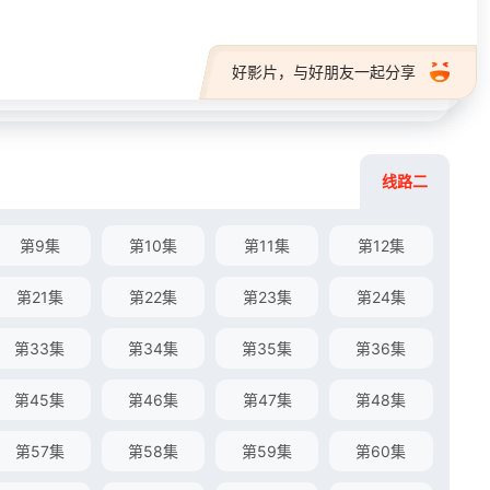
好影片，与好朋友一起分享
线路二
第9集
第10集
第11集
第12集
第21集
第22集
第23集
第24集
第33集
第34集
第35集
第36集
第45集
第46集
第47集
第48集
第57集
第58集
第59集
第60集