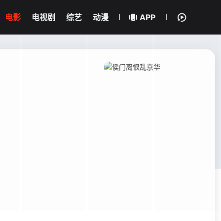
电影
电视剧
综艺
动漫
APP