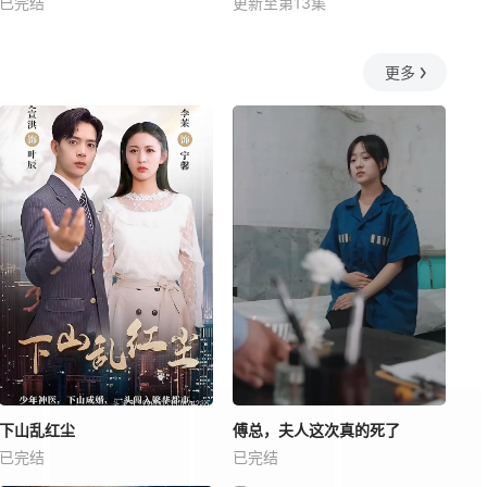
已完结
更新至第13集
更多
下山乱红尘
傅总，夫人这次真的死了
已完结
已完结