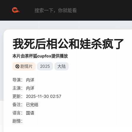
我死后相公和娃杀疯了
本片由茶杯狐cupfox提供播放
剧情片
2025
大陆
导演：
内详
主演：
内详
更新：
2025-11-30 02:57
备注：
已完结
语言：
国语
剧情：