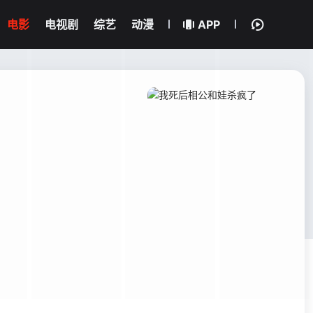
电影
电视剧
综艺
动漫
APP