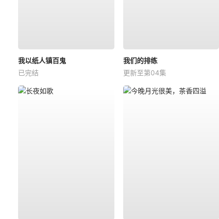
我以纸人镇百鬼
我们的排练
已完结
更新至第04集