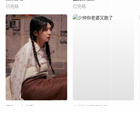
已完结
已完结
重生90有点甜
少帅你老婆又跑了
已完结
已完结
影视资源上传、存储服务。