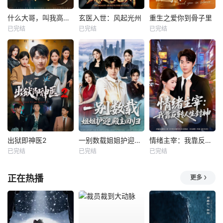
什么大哥，叫我高律师
玄医入世：风起光州
重生之爱你到骨子里
已完结
已完结
已完结
出狱即神医2
一别数载姐姐护迎殿主回归
情绪主宰：我靠反转人生封神
已完结
已完结
已完结
正在热播
更多