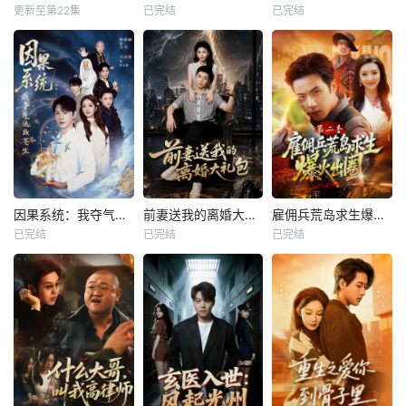
更新至第22集
已完结
已完结
因果系统：我夺气运救苍生
前妻送我的离婚大礼包
雇佣兵荒岛求生爆火出圈第二季
已完结
已完结
已完结