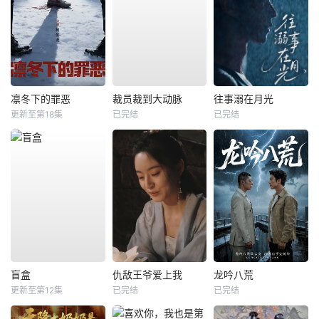
凛冬下的罪恶
裁员裁到大动脉
往事溺在月光
更新至第18集
已完结
已完结
盲盒
仇敌王爷爱上我
龙吟八荒
更新至第12集
已完结
已完结