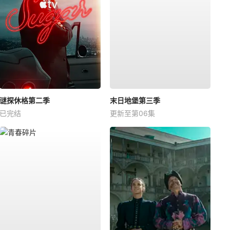
谜探休格第二季
末日地堡第三季
已完结
更新至第06集