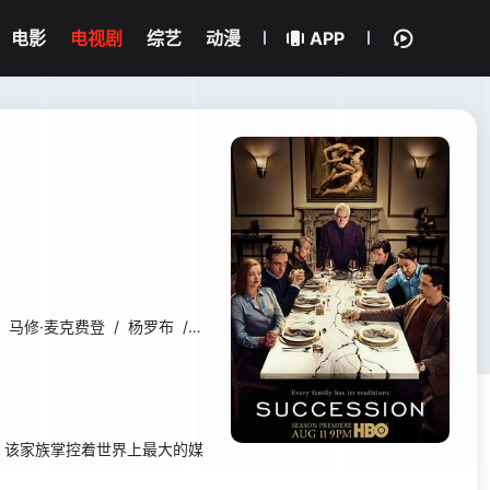
电影
电视剧
综艺
动漫
APP
马修·麦克费登
/
杨罗布
/
吉恩·史密斯-卡梅隆
/
贾斯汀·卢佩
/
大卫
，该家族掌控着世界上最大的媒