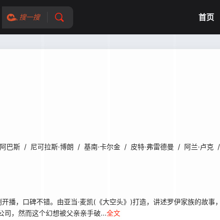
首页
搜一搜
·阿巴斯
/
尼可拉斯·博朗
/
基南·卡尔金
/
皮特·弗雷德曼
/
阿兰·卢克
/
开播，口碑不错。由亚当·麦凯(《大空头》)打造，讲述罗伊家族的故事
公司，然而这个幻想被父亲亲手破...
全文