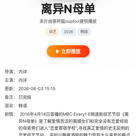
离异N母单
本片由茶杯狐cupfox提供播放
综艺
2026
韩国
立即播放
导演：
内详
主演：
内详
更新：
2026-06-03 15:15
备注：
已完结
语言：
韩语
剧情：
2016年4月14日首播的MBC Every1·E频道新综艺节目《离
异N母单》是了解爱情苦涩的离婚女们和完全没有恋爱经验
的母索男们进入"恋爱寄宿学校",寻找真正爱情的史无前例的
恋爱综艺节目。 平时以酷爽洒脱的魅力受到大众喜爱的蔡贞