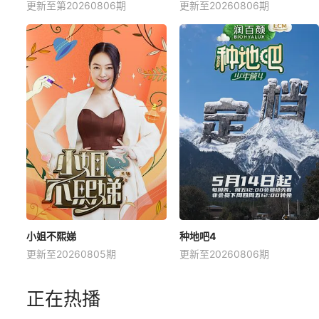
更新至第20260806期
更新至20260806期
小姐不熙娣
种地吧4
更新至20260805期
更新至20260806期
正在热播