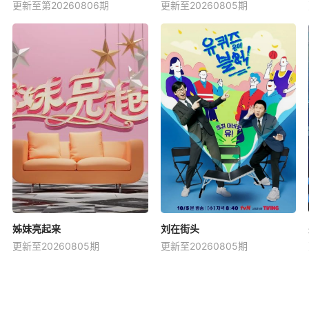
更新至第20260806期
更新至20260805期
姊妹亮起来
刘在街头
更新至20260805期
更新至20260805期