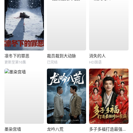
凛冬下的罪恶
裁员裁到大动脉
消失的人
更新至第16集
已完结
HD国语
墨染宫墙
龙吟八荒
多子多福打造最强修仙家族