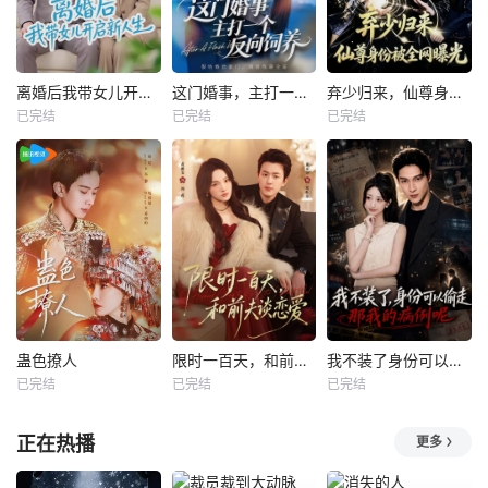
离婚后我带女儿开启新人生
这门婚事，主打一个反向饲养
弃少归来，仙尊身份被全网曝光
已完结
已完结
已完结
蛊色撩人
限时一百天，和前夫谈恋爱
我不装了身份可以偷走那我的病例呢
已完结
已完结
已完结
正在热播
更多