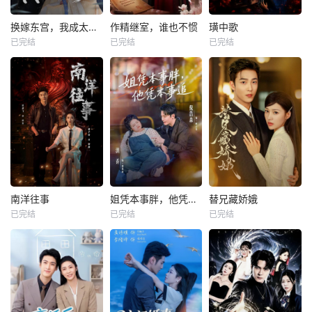
换嫁东宫，我成太子心尖宠
作精继室，谁也不惯
璜中歌
已完结
已完结
已完结
南洋往事
姐凭本事胖，他凭本事追
替兄藏娇娥
已完结
已完结
已完结