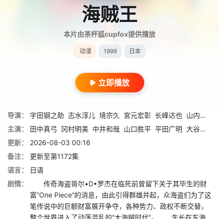
海贼王
本片由茶杯狐cupfox提供播放
动漫
1999
日本
立即播放
导演：
宇田钢之助
志水淳儿
境宗久
宮元宏彰
长峰达也
山内重保
主演：
田中真弓
冈村明美
中井和哉
山口胜平
平田广明
大谷育江
更新：
2026-08-03 00:16
备注：
更新至第1172集
语言：
日语
剧情：
传奇海盗哥尔•D•罗杰在临死前曾留下关于其毕生的财
富“One Piece”的消息，由此引得群雄并起，众海盗们为了这
笔传说中的巨额财富展开争夺，各种势力、政权不断交替，
整个世界进入了动荡混乱的“大海贼时代”。 生长在东海