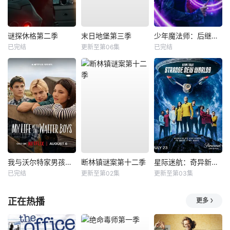
谜探休格第二季
末日地堡第三季
少年魔法师：后继者第三季
已完结
更新至第06集
已完结
我与沃尔特家男孩的生活第三季
断林镇谜案第十二季
星际迷航：奇异新世界第四季
已完结
更新至第02集
更新至第03集
正在热播
更多