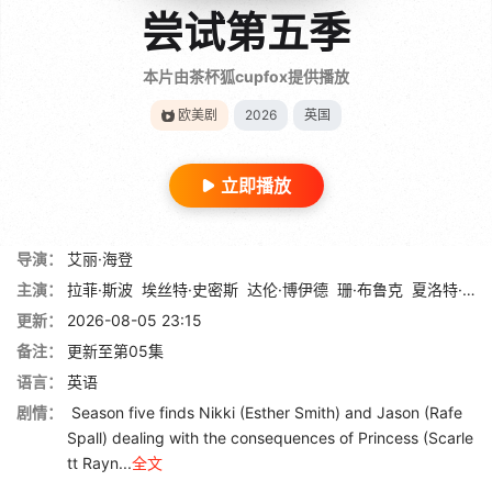
尝试第五季
本片由茶杯狐cupfox提供播放
欧美剧
2026
英国
立即播放
导演：
艾丽·海登
主演：
拉菲·斯波
埃丝特·史密斯
达伦·博伊德
珊·布鲁克
夏洛特·莱利
更新：
2026-08-05 23:15
备注：
更新至第05集
语言：
英语
剧情：
Season five finds Nikki (Esther Smith) and Jason (Rafe
Spall) dealing with the consequences of Princess (Scarle
tt Rayn...
全文