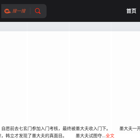
首页
搜一搜
自愿前去七玄门参加入门考核，最终被墨大夫收入门下。 墨大夫一开
，韩立才发现了墨大夫的真面目。 墨大夫试图夺...
全文