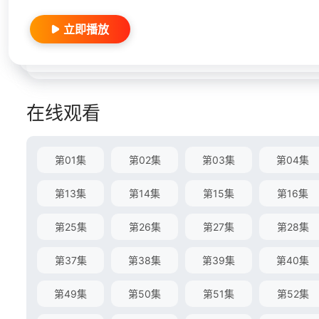
立即播放
在线观看
第01集
第02集
第03集
第04集
第13集
第14集
第15集
第16集
第25集
第26集
第27集
第28集
第37集
第38集
第39集
第40集
第49集
第50集
第51集
第52集