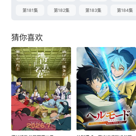
第181集
第182集
第183集
第184集
猜你喜欢