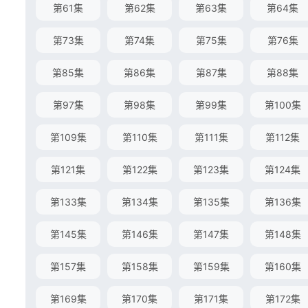
第61集
第62集
第63集
第64集
第73集
第74集
第75集
第76集
第85集
第86集
第87集
第88集
第97集
第98集
第99集
第100集
第109集
第110集
第111集
第112集
第121集
第122集
第123集
第124集
第133集
第134集
第135集
第136集
第145集
第146集
第147集
第148集
第157集
第158集
第159集
第160集
第169集
第170集
第171集
第172集