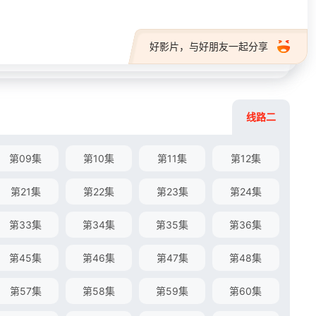
好影片，与好朋友一起分享
线路二
第09集
第10集
第11集
第12集
第21集
第22集
第23集
第24集
第33集
第34集
第35集
第36集
第45集
第46集
第47集
第48集
第57集
第58集
第59集
第60集