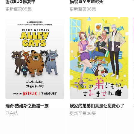
游戏BUG修复中
描绘直至生命尽头
更新至第09集
更新至第06集
瑞奇·热维斯之街猫一族
我家的弟弟们真是让您费心了
已完结
更新至第06集