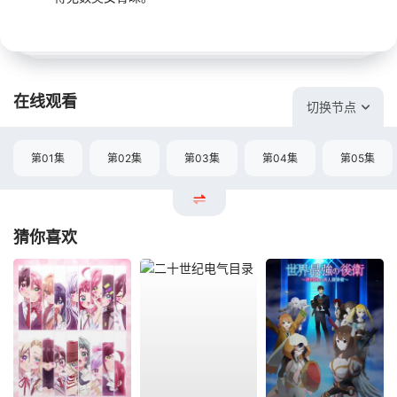
在线观看
切换节点
第01集
第02集
第03集
第04集
第05集
猜你喜欢