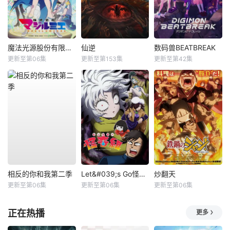
魔法光源股份有限公司第二季
仙逆
数码兽BEATBREAK
更新至第06集
更新至第153集
更新至第42集
相反的你和我第二季
Let&#039;s Go怪奇组
炒翻天
更新至第06集
更新至第06集
更新至第06集
正在热播
更多