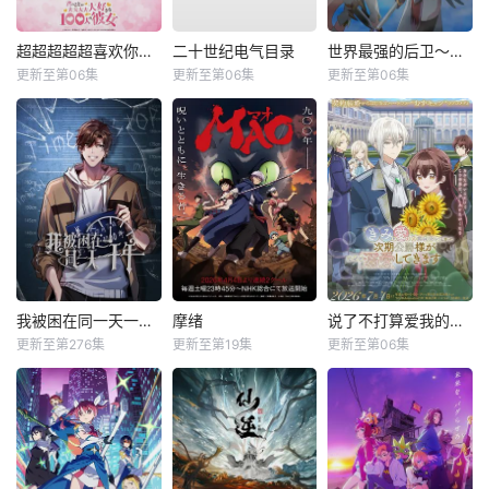
超超超超超喜欢你的100个女朋友第三季
二十世纪电气目录
世界最强的后卫～迷宫国的新人探索者～
更新至第06集
更新至第06集
更新至第06集
我被困在同一天一千年动态漫
摩绪
说了不打算爱我的公爵继承人，不知为何对我宠爱有加
更新至第276集
更新至第19集
更新至第06集