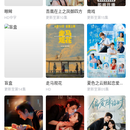
眼眸
吾凰在上之凤御四方
南戏
HD中字
更新至第10集
更新至第15集
盲盒
走马观花
夏色之云掀起恋爱与风暴
更新至第14集
HD
更新至第05集