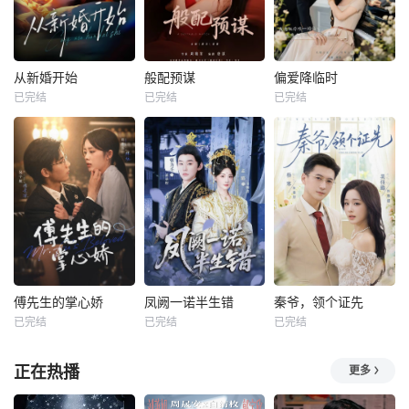
从新婚开始
般配预谋
偏爱降临时
已完结
已完结
已完结
傅先生的掌心娇
凤阙一诺半生错
秦爷，领个证先
已完结
已完结
已完结
正在热播
更多