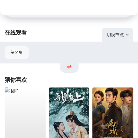
在线观看
切换节点
第01集
猜你喜欢