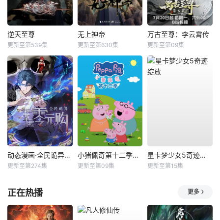
逆天至尊
无上神帝
万古至尊：李云霄传
更新至第539集
更新至第630集
更新至第09集
动态漫画·全民诡异：开局掌握零元购
小猪佩奇第十二季国语
星卡梦少女5奇迹绽放
更新至第274集
更新至第09集
更新至第15集
正在热播
更多