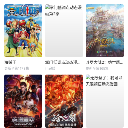
海贼王
掌门低调点动态漫画第2季
斗罗大陆2：绝世唐门
更新至第1173集
已完结
更新至第165集