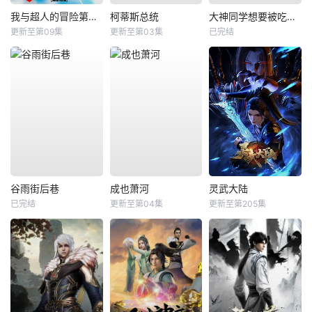
我与超人的冒险第三季
柯蒂斯总统
大神同学想要被吃掉BD版
更新至第09集
更新至第03集
已完结
谷雨街后巷
成也萧河
灵武大陆
已完结
更新至第04集
更新至第205集