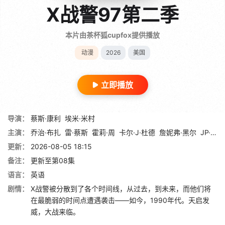
X战警97第二季
本片由茶杯狐cupfox提供播放
动漫
2026
美国
立即播放
导演：
蔡斯·康利
埃米·米村
主演：
乔治·布扎
雷·蔡斯
霍莉·周
卡尔·J·杜德
詹妮弗·黑尔
JP·卡利亚赫
更新：
2026-08-05 18:15
备注：
更新至第08集
语言：
英语
剧情：
X战警被分散到了各个时间线，从过去，到未来，而他们将
在最脆弱的时间点遭遇袭击——如今，1990年代。天启发
威，大战来临。