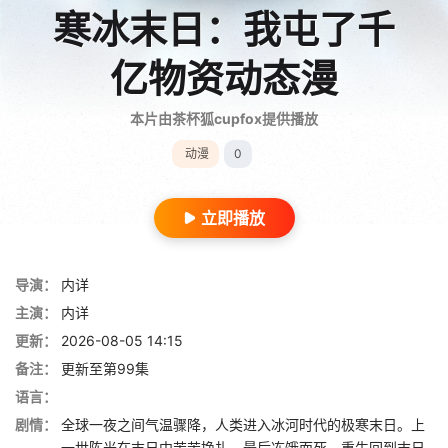
寒冰末日：我屯了千
亿物资动态漫
本片由茶杯狐cupfox提供播放
动漫
0
立即播放
导演：
内详
主演：
内详
更新：
2026-08-05 14:15
备注：
更新至第99集
语言：
剧情：
全球一夜之间气温骤降，人类进入冰河时代的极寒末日。上
一世陈光在末日中苦苦挣扎，最后冻饿而死。重生回到末日