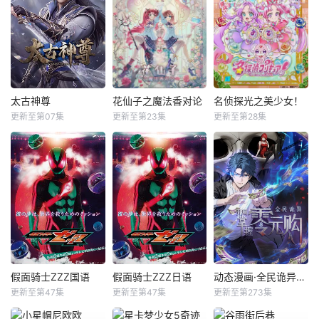
太古神尊
花仙子之魔法香对论
名侦探光之美少女！
更新至第07集
更新至第23集
更新至第28集
假面骑士ZZZ国语
假面骑士ZZZ日语
动态漫画·全民诡异：开局掌握零元购
更新至第47集
更新至第47集
更新至第273集